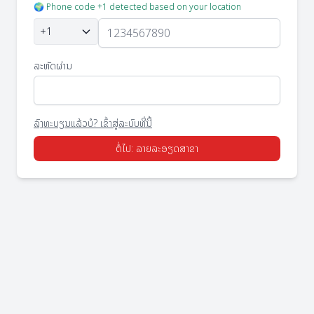
🌍 Phone code +1 detected based on your location
+1
ລະຫັດຜ່ານ
ລົງທະບຽນແລ້ວບໍ? ເຂົ້າສູ່ລະບົບທີ່ນີ້
ຕໍ່ໄປ: ລາຍລະອຽດສາຂາ