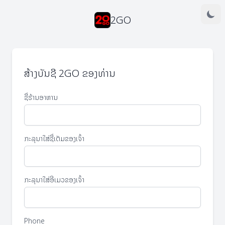
2GO
ສ້າງບັນຊີ 2GO ຂອງທ່ານ
ຊື່ຮ້ານອາຫານ
ກະລຸນາໃສ່ຊື່ເຕັມຂອງເຈົ້າ
ກະລຸນາໃສ່ອີເມວຂອງເຈົ້າ
Phone