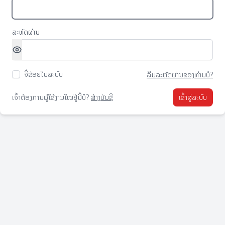
ລະຫັດຜ່ານ
ຈື່ຂ້ອຍໃນລະບົບ
ລືມລະຫັດຜ່ານຂອງທ່ານບໍ?
ເຈົ້າຕ້ອງການຜູ້ໃຊ້ງານໃໝ່ຢູ່ນີ້ບໍ?
ສ້າງບັນຊີ
ເຂົ້າສູ່ລະບົບ