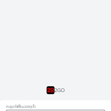
2GO
ກະລຸນາໃສ່ອີເມວຂອງເຈົ້າ